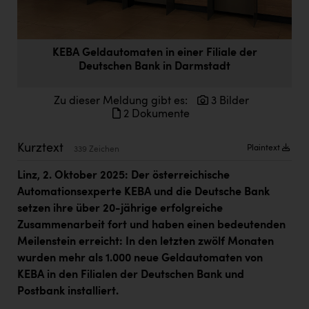
Doppler Gruppe
ERLUS AG
KEBA Geldautomaten in einer Filiale der
everfield
Deutschen Bank in Darmstadt
Firmenradl
Zu dieser Meldung gibt es:
3 Bilder
Fristads Austria
2 Dokumente
HIG Infomotion Group
Kurztext
Plaintext
339 Zeichen
IFE Austria GmbH
Linz, 2. Oktober 2025: Der österreichische
Immotech
Automationsexperte KEBA und die Deutsche Bank
setzen ihre über 20-jährige erfolgreiche
INTERSPAR
Zusammenarbeit fort und haben einen bedeutenden
INTERSPORT Austria
Meilenstein erreicht: In den letzten zwölf Monaten
wurden mehr als 1.000 neue Geldautomaten von
Jesolo
KEBA in den Filialen der Deutschen Bank und
Postbank installiert.
Jane Goodall Institute Austria