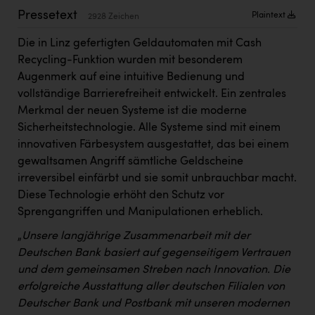
Kärcher
Pressetext
Plaintext
2928 Zeichen
Karin Liedl
Die in Linz gefertigten Geldautomaten mit Cash
Recycling-Funktion wurden mit besonderem
KEBA
Augenmerk auf eine intuitive Bedienung und
KIWI Kinderwunsch Institut Dr. Loimer
vollständige Barrierefreiheit entwickelt. Ein zentrales
Merkmal der neuen Systeme ist die moderne
KLIPP Frisör
Sicherheitstechnologie. Alle Systeme sind mit einem
Kleider Bauer
innovativen Färbesystem ausgestattet, das bei einem
gewaltsamen Angriff sämtliche Geldscheine
Kremsmüller Anlagenbau GmbH
irreversibel einfärbt und sie somit unbrauchbar macht.
Maximarkt
Diese Technologie erhöht den Schutz vor
Sprengangriffen und Manipulationen erheblich.
Oldtimer Raststationen und Motorhotels
„
Unsere langjährige Zusammenarbeit mit der
Österreichischer Kachelofenverband
Deutschen Bank basiert auf gegenseitigem Vertrauen
Orlen
und dem gemeinsamen Streben nach Innovation. Die
erfolgreiche Ausstattung aller deutschen Filialen von
Passage Linz
Deutscher Bank und Postbank mit unseren modernen