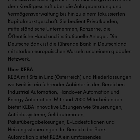
TCL
dem Kreditgeschäft über die Anlageberatung und
TGW Logistics
Vermögensverwaltung bis hin zu einem fokussierten
Kapitalmarktgeschäft. Sie bedient Privatkunden,
TRAILOMAT & Cycling Austria
mittelständische Unternehmen, Konzerne, die
VERITAS
Öffentliche Hand und institutionelle Anleger. Die
Deutsche Bank ist die führende Bank in Deutschland
Vier Diamanten
mit starken europäischen Wurzeln und einem globalen
Netzwerk.
Vorlagenportal
Über KEBA
Wir besiegen Krebs
KEBA mit Sitz in Linz (Österreich) und Niederlassungen
Wirtschaftskammer OÖ
weltweit ist ein führender Anbieter in den Bereichen
Industrial Automation, Handover Automation und
ZGONC
Energy Automation. Mit rund 2000 Mitarbeitenden
ZULuft - Zukunft Luft Austria
bietet KEBA innovative Lösungen wie Steuerungen,
Antriebssysteme, Geldautomaten,
z.l.ö.
Paketübergabelösungen, E-Ladestationen und
Österreichisches Hebammengremium
Heizungssteuerungen. Im Bereich der Bank
Automation bietet KEBA ein umfassendes