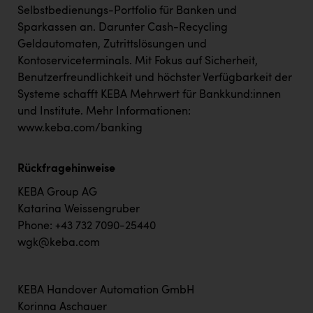
Wirtschaftskammer OÖ Energiehandel
Selbstbedienungs-Portfolio für Banken und
Dopgas
Sparkassen an. Darunter Cash-Recycling
Geldautomaten, Zutrittslösungen und
kunden basics
Kontoserviceterminals. Mit Fokus auf Sicherheit,
Benutzerfreundlichkeit und höchster Verfügbarkeit der
kontakt
Systeme schafft KEBA Mehrwert für Bankkund:innen
und Institute. Mehr Informationen:
www.keba.com/banking
Rückfragehinweise
KEBA Group AG
Katarina Weissengruber
Phone: +43 732 7090-25440
wgk@keba.com
KEBA Handover Automation GmbH
Korinna Aschauer