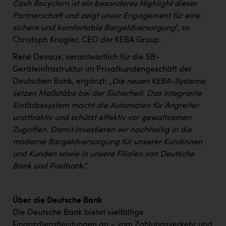
Cash Recyclern ist ein besonderes Highlight dieser
PEZ
Partnerschaft und zeigt unser Engagement für eine
PÜSPÖK
sichere und komfortable Bargeldversorgung
“, so
Christoph Knogler, CEO der KEBA Group.
REMAX
René Devaux, verantwortlich für die SB-
RE/MAX Welcome
Geräteinfrastruktur im Privatkundengeschäft der
Resch&Frisch
Deutschen Bank, ergänzt: „
Die neuen KEBA-Systeme
setzen Maßstäbe bei der Sicherheit. Das integrierte
RUBBLE MASTER
Einfärbesystem macht die Automaten für Angreifer
Ruderclub Wels
unattraktiv und schützt effektiv vor gewaltsamen
Zugriffen. Damit investieren wir nachhaltig in die
SCRI - Salzburg Cancer Research Institute
moderne Bargeldversorgung für unserer Kundinnen
SCHMACHTL GmbH
und Kunden sowie in unsere Filialen von Deutsche
Bank und Postba
nk.“
Schwingshandl - automation technology gmbh
Seher + Partner
Über die Deutsche Bank
Smurfit Westrock Nettingsdorf
Die Deutsche Bank bietet vielfältige
Finanzdienstleistungen an – vom Zahlungsverkehr und