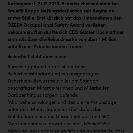
Kärcher
Nettingsdorf, 21.12.2023. Arbeitssicherheit steht bei
Smurfit Kappa Nettingsdorf schon seit Beginn an
Karin Liedl
erster Stelle. Erst kürzlich hat das Unternehmen den
ÖZEPA Occupational Safety Award verliehen
KEBA
bekommen. Nun durfte sich CEO Günter Hochrathner
KIWI Kinderwunsch Institut Dr. Loimer
erstmals über die Rekordmarke von über 1 Million
unfallfreier Arbeitsstunden freuen.
KLIPP Frisör
Sicherheit steht über allem
Kleider Bauer
Ausschlaggebend dafür ist der hohe
Kremsmüller Anlagenbau GmbH
Sicherheitsstandard und ein ausgeprägtes
Maximarkt
Sicherheits-Bewusstsein aller am Standort
beschäftigen Mitarbeiterinnen und Mitarbeiter.
Oldtimer Raststationen und Motorhotels
Darüber hinaus sorgen laufende
Österreichischer Kachelofenverband
Mitarbeiterschulungen und dezidierte Aktionstage
unter dem Motto „Safety for Life“ dafür, das
Orlen
Wohlbefinden und die Gesundheit der rund 360
Mitarbeitenden zu gewährleisten.
„Wir sind der
Passage Linz
Meinung, dass nichts so wichtig und dringend ist, dass