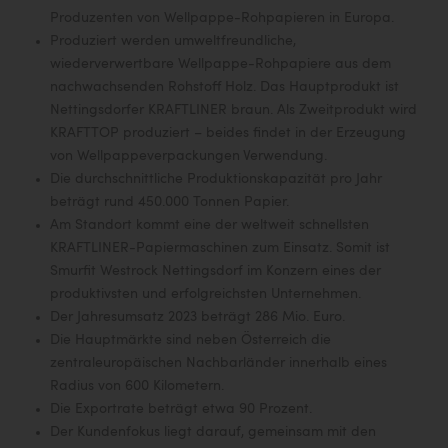
Wirtschaftskammer OÖ Energiehandel
Produzenten von Wellpappe-Rohpapieren in Europa.
Dopgas
Produziert werden umweltfreundliche,
wiederverwertbare Wellpappe-Rohpapiere aus dem
kunden basics
nachwachsenden Rohstoff Holz. Das Hauptprodukt ist
Nettingsdorfer KRAFTLINER braun. Als Zweitprodukt wird
kontakt
KRAFTTOP produziert – beides findet in der Erzeugung
von Wellpappeverpackungen Verwendung.
Die durchschnittliche Produktionskapazität pro Jahr
beträgt rund 450.000 Tonnen Papier.
Am Standort kommt eine der weltweit schnellsten
KRAFTLINER-Papiermaschinen zum Einsatz. Somit ist
Smurfit Westrock Nettingsdorf im Konzern eines der
produktivsten und erfolgreichsten Unternehmen.
Der Jahresumsatz 2023 beträgt 286 Mio. Euro.
Die Hauptmärkte sind neben Österreich die
zentraleuropäischen Nachbarländer innerhalb eines
Radius von 600 Kilometern.
Die Exportrate beträgt etwa 90 Prozent.
Der Kundenfokus liegt darauf, gemeinsam mit den