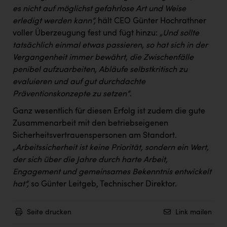
PEZ
es nicht auf möglichst gefahrlose Art und Weise
erledigt werden kann“,
hält CEO Günter Hochrathner
PÜSPÖK
voller Überzeugung fest und fügt hinzu:
„Und sollte
REMAX
tatsächlich einmal etwas passieren, so hat sich in der
Vergangenheit immer bewährt, die Zwischenfälle
RE/MAX Welcome
penibel aufzuarbeiten, Abläufe selbstkritisch zu
Resch&Frisch
evaluieren und auf gut durchdachte
Präventionskonzepte zu setzen“
.
RUBBLE MASTER
Ganz wesentlich für diesen Erfolg ist zudem die gute
Ruderclub Wels
Zusammenarbeit mit den betriebseigenen
SCRI - Salzburg Cancer Research Institute
Sicherheitsvertrauenspersonen am Standort.
„Arbeitssicherheit ist keine Priorität, sondern ein Wert,
SCHMACHTL GmbH
der sich über die Jahre durch harte Arbeit,
Engagement und gemeinsames Bekenntnis entwickelt
Schwingshandl - automation technology gmbh
hat“,
so Günter Leitgeb, Technischer Direktor.
Seher + Partner
Smurfit Westrock Nettingsdorf
Seite drucken
Link mailen