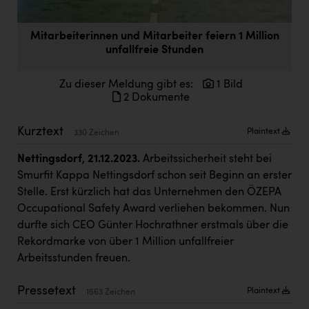
Doppler Gruppe
Mitarbeiterinnen und Mitarbeiter feiern 1 Million
ERLUS AG
unfallfreie Stunden
everfield
Zu dieser Meldung gibt es:
1 Bild
Firmenradl
2 Dokumente
Fristads Austria
Kurztext
Plaintext
330 Zeichen
HIG Infomotion Group
Nettingsdorf, 21.12.2023.
Arbeitssicherheit steht bei
IFE Austria GmbH
Smurfit Kappa Nettingsdorf schon seit Beginn an erster
Immotech
Stelle. Erst kürzlich hat das Unternehmen den ÖZEPA
Occupational Safety Award verliehen bekommen. Nun
INTERSPAR
durfte sich CEO Günter Hochrathner erstmals über die
INTERSPORT Austria
Rekordmarke von über 1 Million unfallfreier
Arbeitsstunden freuen.
Jesolo
Pressetext
Jane Goodall Institute Austria
Plaintext
1563 Zeichen