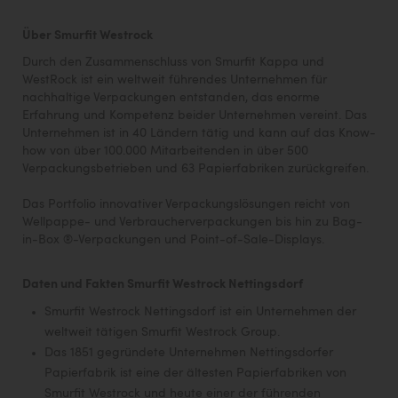
TCL
Über Smurfit Westrock
TGW Logistics
Durch den Zusammenschluss von Smurfit Kappa und
TRAILOMAT & Cycling Austria
WestRock ist ein weltweit führendes Unternehmen für
nachhaltige Verpackungen entstanden, das enorme
VERITAS
Erfahrung und Kompetenz beider Unternehmen vereint. Das
Unternehmen ist in 40 Ländern tätig und kann auf das Know-
Vier Diamanten
how von über 100.000 Mitarbeitenden in über 500
Vorlagenportal
Verpackungsbetrieben und 63 Papierfabriken zurückgreifen.
Wir besiegen Krebs
Das Portfolio innovativer Verpackungslösungen reicht von
Wellpappe- und Verbraucherverpackungen bis hin zu Bag-
Wirtschaftskammer OÖ
in-Box ®-Verpackungen und Point-of-Sale-Displays.
ZGONC
Daten und Fakten Smurfit Westrock Nettingsdorf
ZULuft - Zukunft Luft Austria
Smurfit Westrock Nettingsdorf ist ein Unternehmen der
z.l.ö.
weltweit tätigen Smurfit Westrock Group.
Das 1851 gegründete Unternehmen Nettingsdorfer
Österreichisches Hebammengremium
Papierfabrik ist eine der ältesten Papierfabriken von
Smurfit Westrock und heute einer der führenden