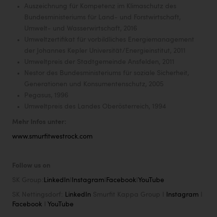
Auszeichnung für Kompetenz im Klimaschutz des
Bundesministeriums für Land- und Forstwirtschaft,
Umwelt- und Wasserwirtschaft, 2016
Umweltzertifikat für vorbildliches Energiemanagement
der Johannes Kepler Universität/Energieinstitut, 2011
Umweltpreis der Stadtgemeinde Ansfelden, 2011
Nestor des Bundesministeriums für soziale Sicherheit,
Generationen und Konsumentenschutz, 2005
Pegasus, 1996
Umweltpreis des Landes Oberösterreich, 1994
Mehr Infos unter:
www.smurfitwestrock.com
Follow us on
SK Group:
LinkedIn
I
Instagram
I
Facebook
I
YouTube
SK Nettingsdorf:
LinkedIn
Smurfit Kappa Group I
Instagram
I
Facebook
I
YouTube