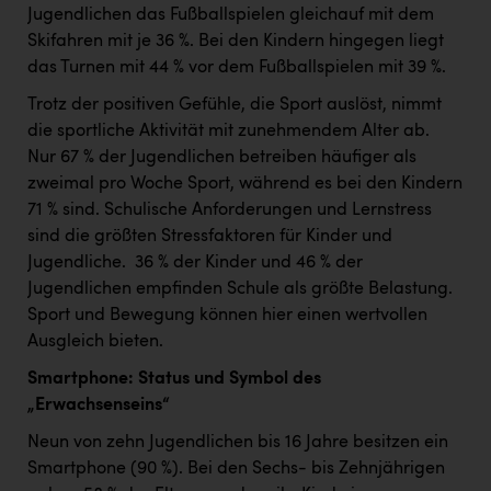
TCL
Jugendlichen das Fußballspielen gleichauf mit dem
Skifahren mit je 36 %. Bei den Kindern hingegen liegt
TGW Logistics
das Turnen mit 44 % vor dem Fußballspielen mit 39 %.
TRAILOMAT & Cycling Austria
Trotz der positiven Gefühle, die Sport auslöst, nimmt
VERITAS
die sportliche Aktivität mit zunehmendem Alter ab. ​
Nur 67 % der Jugendlichen betreiben häufiger als
Vier Diamanten
zweimal pro Woche Sport, während es bei den Kindern
Vorlagenportal
71 % sind. Schulische Anforderungen und Lernstress
sind die größten Stressfaktoren für Kinder und
Wir besiegen Krebs
Jugendliche. ​ 36 % der Kinder und 46 % der
Wirtschaftskammer OÖ
Jugendlichen empfinden Schule als größte Belastung. ​
Sport und Bewegung können hier einen wertvollen
ZGONC
Ausgleich bieten. ​
ZULuft - Zukunft Luft Austria
Smartphone: Status und Symbol des
„Erwachsenseins“
z.l.ö.
Neun von zehn Jugendlichen bis 16 Jahre besitzen ein
Österreichisches Hebammengremium
Smartphone (90 %). Bei den Sechs- bis Zehnjährigen