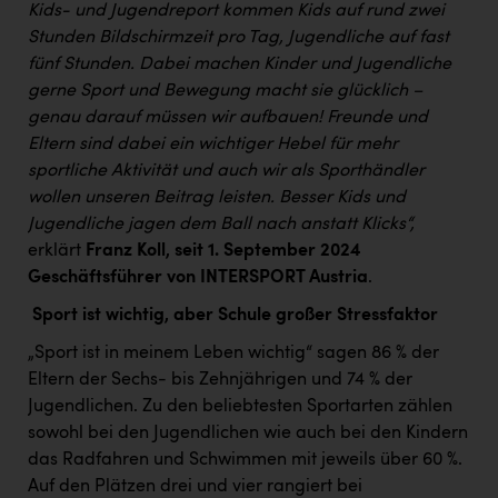
PEZ
Kids- und Jugendreport kommen Kids auf rund zwei
Stunden Bildschirmzeit pro Tag, Jugendliche auf fast
PÜSPÖK
fünf Stunden. Dabei machen Kinder und Jugendliche
gerne Sport und Bewegung macht sie glücklich –
REMAX
genau darauf müssen wir aufbauen!
Freunde und
RE/MAX Welcome
Eltern sind dabei ein wichtiger Hebel für mehr
sportliche Aktivität und auch wir als Sporthändler
Resch&Frisch
wollen unseren Beitrag leisten. Besser Kids und
RUBBLE MASTER
Jugendliche jagen dem Ball nach anstatt Klicks
“,
erklärt
Franz Koll, seit 1. September 2024
Ruderclub Wels
Geschäftsführer von INTERSPORT Austria
.
SCRI - Salzburg Cancer Research Institute
Sport ist wichtig, aber Schule großer Stressfaktor
SCHMACHTL GmbH
„Sport ist in meinem Leben wichtig“ sagen 86 % der
Schwingshandl - automation technology gmbh
Eltern der Sechs- bis Zehnjährigen und 74 % der
Jugendlichen. Zu den beliebtesten Sportarten zählen
Seher + Partner
sowohl bei den Jugendlichen wie auch bei den Kindern
das Radfahren und Schwimmen mit jeweils über 60 %.
Smurfit Westrock Nettingsdorf
Auf den Plätzen drei und vier rangiert bei