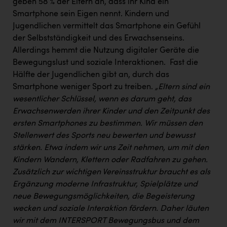
Wirtschaftskammer OÖ Energiehandel
geben 58 % der Eltern an, dass ihr Kind ein
Smartphone sein Eigen nennt. Kindern und
Dopgas
Jugendlichen vermittelt das Smartphone ein Gefühl
der Selbstständigkeit und des Erwachsenseins. ​
kunden basics
Allerdings hemmt die Nutzung digitaler Geräte die
kontakt
Bewegungslust und soziale Interaktionen. ​ Fast die
Hälfte der Jugendlichen gibt an, durch das
Smartphone weniger Sport zu treiben. ​
„Eltern sind ein
wesentlicher Schlüssel, wenn es darum geht, das
Erwachsenwerden ihrer Kinder und den Zeitpunkt des
ersten Smartphones zu bestimmen. Wir müssen den
Stellenwert des Sports neu bewerten und bewusst
stärken. Etwa indem wir uns Zeit nehmen, um mit den
Kindern Wandern, Klettern oder Radfahren zu gehen.
Zusätzlich zur wichtigen Vereinsstruktur braucht es als
Ergänzung moderne Infrastruktur, Spielplätze und
neue Bewegungsmöglichkeiten, die Begeisterung
wecken und soziale Interaktion fördern. Daher läuten
wir mit dem INTERSPORT Bewegungsbus und dem