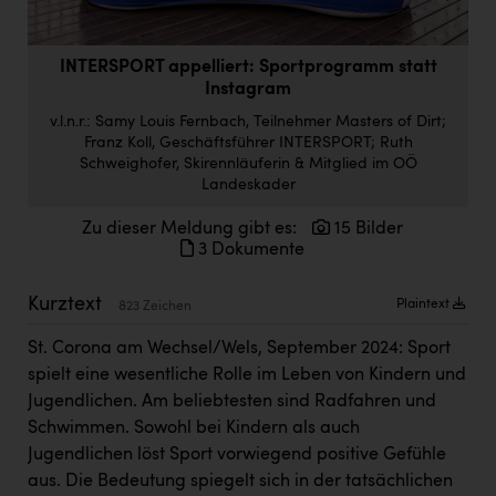
Doppler Gruppe
ERLUS AG
INTERSPORT appelliert: Sportprogramm statt
Instagram
everfield
v.l.n.r.: Samy Louis Fernbach, Teilnehmer Masters of Dirt;
Firmenradl
Franz Koll, Geschäftsführer INTERSPORT; Ruth
Schweighofer, Skirennläuferin & Mitglied im OÖ
Fristads Austria
Landeskader
HIG Infomotion Group
Zu dieser Meldung gibt es:
15 Bilder
3 Dokumente
IFE Austria GmbH
Kurztext
Immotech
Plaintext
823 Zeichen
INTERSPAR
St. Corona am Wechsel/Wels, September 2024: Sport
spielt eine wesentliche Rolle im Leben von Kindern und
INTERSPORT Austria
Jugendlichen. Am beliebtesten sind Radfahren und
Jesolo
Schwimmen. Sowohl bei Kindern als auch
Jugendlichen löst Sport vorwiegend positive Gefühle
Jane Goodall Institute Austria
aus. Die Bedeutung spiegelt sich in der tatsächlichen