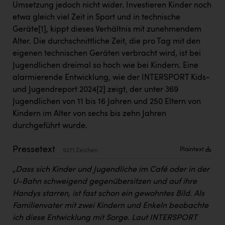
Umsetzung jedoch nicht wider. Investieren Kinder noch
Kärcher
etwa gleich viel Zeit in Sport und in technische
Karin Liedl
Geräte
[1]
, kippt dieses Verhältnis mit zunehmendem
Alter. Die durchschnittliche Zeit, die pro Tag mit den
KEBA
eigenen technischen Geräten verbracht wird, ist bei
KIWI Kinderwunsch Institut Dr. Loimer
Jugendlichen dreimal so hoch wie bei Kindern. Eine
alarmierende Entwicklung, wie der INTERSPORT Kids-
KLIPP Frisör
und Jugendreport 2024
[2]
zeigt, der unter 369
Kleider Bauer
Jugendlichen von 11 bis 16 Jahren und 250 Eltern von
Kindern im Alter von sechs bis zehn Jahren
Kremsmüller Anlagenbau GmbH
durchgeführt wurde.
Maximarkt
Pressetext
Plaintext
9271 Zeichen
Oldtimer Raststationen und Motorhotels
„Dass sich Kinder und Jugendliche im Café oder in der
Österreichischer Kachelofenverband
U-Bahn schweigend gegenübersitzen und auf ihre
Orlen
Handys starren, ist fast schon ein gewohntes Bild. Als
Familienvater mit zwei Kindern und Enkeln beobachte
Passage Linz
ich diese Entwicklung mit Sorge. Laut INTERSPORT