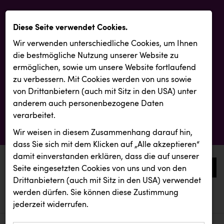
Diese Seite verwendet Cookies.
Wir verwenden unterschiedliche Cookies, um Ihnen
die best­mögliche Nutzung unserer Website zu
ermöglichen, sowie um unsere Website fortlaufend
zu verbessern. Mit Cookies werden von uns sowie
von Drittanbietern (auch mit Sitz in den USA) unter
anderem auch personenbezogene Daten
verarbeitet.
Wir weisen in diesem Zusammenhang darauf hin,
dass Sie sich mit dem Klicken auf „Alle akzeptieren“
damit ein­ver­standen erklären, dass die auf unserer
0
Seite eingesetzten Cookies von uns und von den
Drittanbietern (auch mit Sitz in den USA) verwendet
werden dürfen. Sie können diese Zustimmung
aktuelle aussendungen
aktuelle aussendungen
INTERSPORT Austria
jederzeit widerrufen.
REICHL UND PARTNER