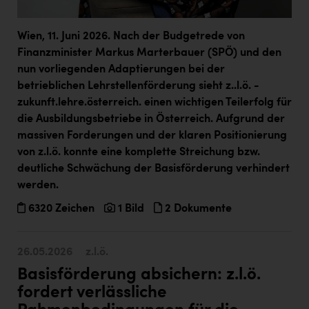
Kärcher
Karin Liedl
Wien, 11. Juni 2026. Nach der Budgetrede von
Finanzminister Markus Marterbauer (SPÖ) und den
KEBA
nun vorliegenden Adaptierungen bei der
KIWI Kinderwunsch Institut Dr. Loimer
betrieblichen Lehrstellenförderung sieht z..l.ö. -
zukunft.lehre.österreich. einen wichtigen Teilerfolg für
KLIPP Frisör
die Ausbildungsbetriebe in Österreich. Aufgrund der
massiven Forderungen und der klaren Positionierung
Kleider Bauer
von z.l.ö. konnte eine komplette Streichung bzw.
Kremsmüller Anlagenbau GmbH
deutliche Schwächung der Basisförderung verhindert
werden.
Maximarkt
6320 Zeichen
1 Bild
2 Dokumente
Oldtimer Raststationen und Motorhotels
Österreichischer Kachelofenverband
26.05.2026
z.l.ö.
Orlen
Basisförderung absichern: z.l.ö.
Passage Linz
fordert verlässliche