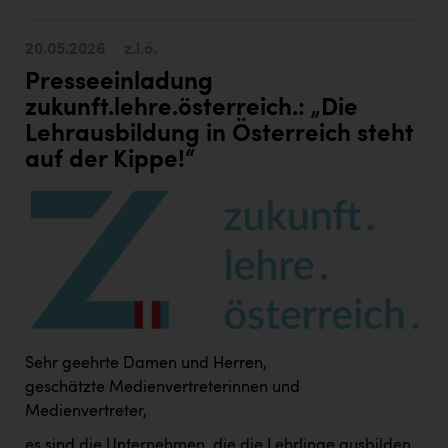
Wirtschaftskammer OÖ Energiehandel
Dopgas
20.05.2026
z.l.ö.
Presseeinladung
kunden basics
zukunft.lehre.österreich.: „Die
kontakt
Lehrausbildung in Österreich steht
auf der Kippe!“
Sehr geehrte Damen und Herren,
geschätzte Medienvertreterinnen und
Medienvertreter,
es sind die Unternehmen, die die Lehrlinge ausbilden