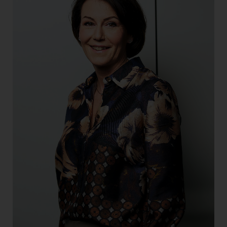
Doppler Gruppe
ERLUS AG
everfield
Firmenradl
Fristads Austria
HIG Infomotion Group
IFE Austria GmbH
Immotech
INTERSPAR
INTERSPORT Austria
Jesolo
Jane Goodall Institute Austria