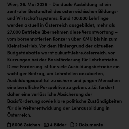
TCL
Wien, 26. Mai 2026 – Die duale Ausbildung ist ein
zentraler Bestandteil des österreichischen Bildungs-
TGW Logistics
und Wirtschaftssystems. Rund 100.000 Lehrlinge
TRAILOMAT & Cycling Austria
werden aktuell in Österreich ausgebildet, mehr als
27.000 Betriebe übernehmen diese Verantwortung –
VERITAS
vom börsennotierten Konzern über KMU bis hin zum
Vier Diamanten
Kleinstbetrieb. Vor dem Hintergrund der aktuellen
Budgetdebatte warnt zukunft.lehre.österreich. vor
Vorlagenportal
Kürzungen bei der Basisförderung für Lehrbetriebe.
Wir besiegen Krebs
Diese Förderung ist für viele Ausbildungsbetriebe ein
wichtiger Beitrag, um Lehrstellen anzubieten,
Wirtschaftskammer OÖ
Ausbildungsqualität zu sichern und jungen Menschen
ZGONC
eine berufliche Perspektive zu geben. z.l.ö. fordert
daher eine verlässliche Absicherung der
ZULuft - Zukunft Luft Austria
Basisförderung sowie klare politische Zuständigkeiten
z.l.ö.
für die Weiterentwicklung der Lehrausbildung in
Österreich.
Österreichisches Hebammengremium
8006 Zeichen
4 Bilder
2 Dokumente