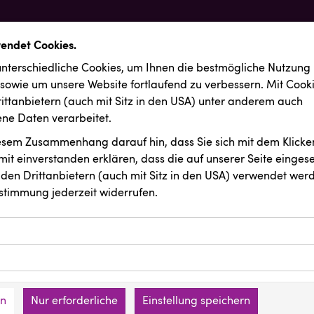
wendet Cookies.
nterschiedliche Cookies, um Ihnen die best­mögliche Nutzung
 sowie um unsere Website fortlaufend zu verbessern. Mit Cook
ittanbietern (auch mit Sitz in den USA) unter anderem auch
e Daten verarbeitet.
iesem Zusammenhang darauf hin, dass Sie sich mit dem Klicken
it ein­ver­standen erklären, dass die auf unserer Seite einges
den Drittanbietern (auch mit Sitz in den USA) verwendet werd
stimmung jederzeit widerrufen.
ookies ermöglichen grundlegende Funktionen und sind für die 
Website erforderlich. Diese Cookies speichern keine persone
ussendungen
Orlen
ies erfassen Informationen anonym. Diese Informationen helfe
den an keine Dritten übermittelt.
e unsere Besucher unsere Website nutzen.
en
Nur erforderliche
Einstellung speichern
mer der Website (Erstanbieter)