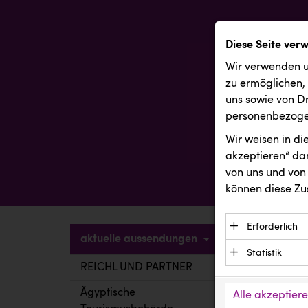
Diese Seite ver
Wir verwenden u
zu ermöglichen,
uns sowie von Dr
personenbezogen
Wir weisen in d
akzeptieren“ dam
von uns und von 
können diese Zu
Erforderlich
aktuelle aussendungen
Essenzielle C
Statistik
Funktion der 
REICHL UND PARTNER
aktuelle a
Statistik Cook
Daten und wer
verstehen, wi
Ägyptische
Alle akzeptier
Anbieter: Eigentü