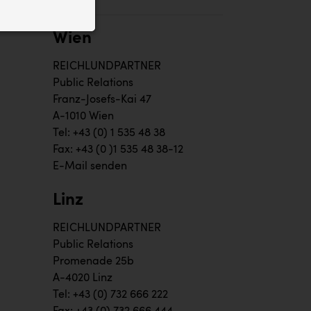
ID auf Ihrem
 der Website
Wien
REICHLUNDPARTNER
Public Relations
Franz-Josefs-Kai 47
A-1010 Wien
Tel: +43 (0) 1 535 48 38
Fax: +43 (0 )1 535 48 38-12
E-Mail senden
Linz
REICHLUNDPARTNER
Public Relations
Promenade 25b
A-4020 Linz
Tel: +43 (0) 732 666 222