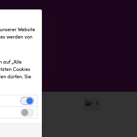
 unserer Website
ies werden von
 auf „Alle
etzten Cookies
en dürfen. Sie
0
einwandfreie
nbezogenen
n uns zu