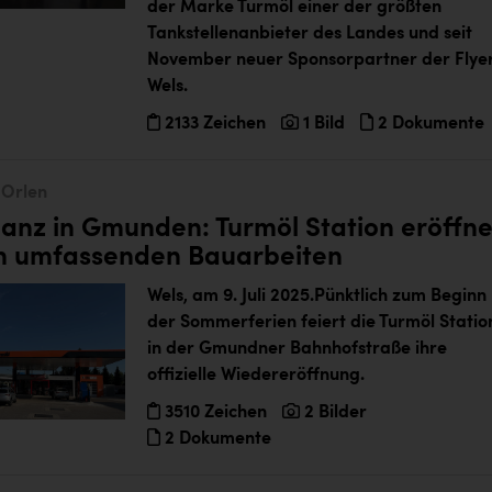
der Marke Turmöl einer der größten
Tankstellenanbieter des Landes und seit
November neuer Sponsorpartner der Flye
Wels.
2133 Zeichen
1 Bild
2 Dokumente
Orlen
anz in Gmunden: Turmöl Station eröffne
h umfassenden Bauarbeiten
Wels, am 9
.
Juli
202
5
.
Pünktlich zum Beginn
der Sommerferien
feiert die
Turmöl
Statio
in
der
Gmund
ner
Bahnhofstraße ihre
offizielle Wiedereröffnung
.
3510 Zeichen
2 Bilder
2 Dokumente