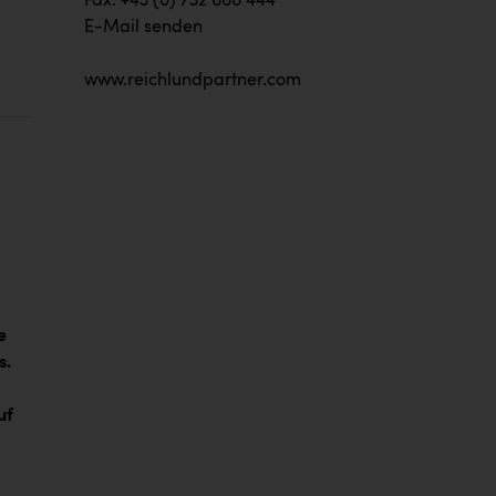
Fax: +43 (0) 732 666 444
E-Mail senden
www.reichlundpartner.com
n
n
e
s.
uf