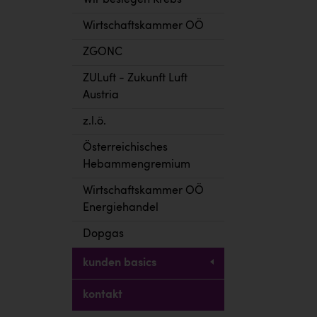
Wir besiegen Krebs
Wirtschaftskammer OÖ
ZGONC
ZULuft - Zukunft Luft
Austria
z.l.ö.
Österreichisches
Hebammengremium
Wirtschaftskammer OÖ
Energiehandel
Dopgas
kunden basics
kontakt