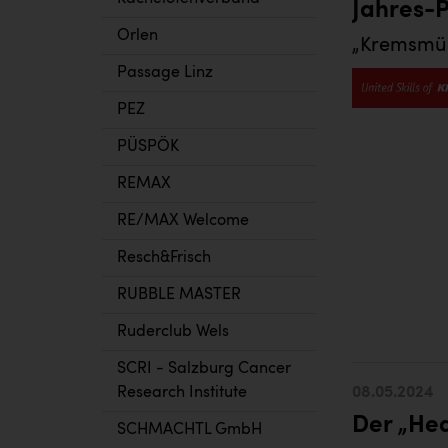
Jahres-
Orlen
„Kremsmüll
Passage Linz
PEZ
PÜSPÖK
REMAX
RE/MAX Welcome
Resch&Frisch
RUBBLE MASTER
Ruderclub Wels
SCRI - Salzburg Cancer
Research Institute
08.05.2024
Der „He
SCHMACHTL GmbH