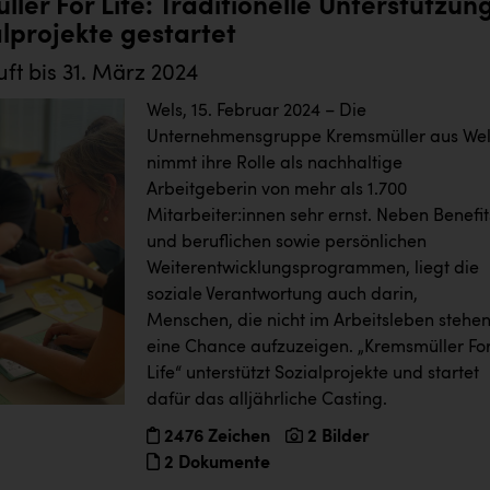
ler For Life: Traditionelle Unterstützun
alprojekte gestartet
uft bis 31. März 2024
Wels, 15. Februar 2024 – Die
Unternehmensgruppe Kremsmüller aus Wel
nimmt ihre Rolle als nachhaltige
Arbeitgeberin von mehr als 1.700
Mitarbeiter:innen sehr ernst. Neben Benefit
und beruflichen sowie persönlichen
Weiterentwicklungsprogrammen, liegt die
soziale Verantwortung auch darin,
Menschen, die nicht im Arbeitsleben stehen
eine Chance aufzuzeigen. „Kremsmüller Fo
Life“ unterstützt Sozialprojekte und startet
dafür das alljährliche Casting.
2476 Zeichen
2 Bilder
2 Dokumente