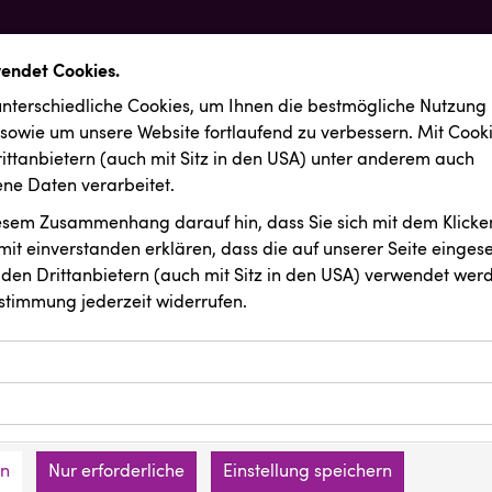
wendet Cookies.
nterschiedliche Cookies, um Ihnen die best­mögliche Nutzung
 sowie um unsere Website fortlaufend zu verbessern. Mit Cook
ittanbietern (auch mit Sitz in den USA) unter anderem auch
e Daten verarbeitet.
iesem Zusammenhang darauf hin, dass Sie sich mit dem Klicken
it ein­ver­standen erklären, dass die auf unserer Seite einges
den Drittanbietern (auch mit Sitz in den USA) verwendet werd
stimmung jederzeit widerrufen.
ookies ermöglichen grundlegende Funktionen und sind für die 
Website erforderlich. Diese Cookies speichern keine persone
ussendungen
Kremsmüller Anlagenbau GmbH
ies erfassen Informationen anonym. Diese Informationen helfe
den an keine Dritten übermittelt.
e unsere Besucher unsere Website nutzen.
en
Nur erforderliche
Einstellung speichern
mer der Website (Erstanbieter)