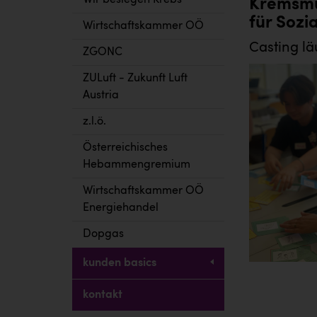
Wir besiegen Krebs
Kremsmül
für Sozi
Wirtschaftskammer OÖ
Casting lä
ZGONC
ZULuft - Zukunft Luft
Austria
z.l.ö.
Österreichisches
Hebammengremium
Wirtschaftskammer OÖ
Energiehandel
Dopgas
kunden basics
kontakt