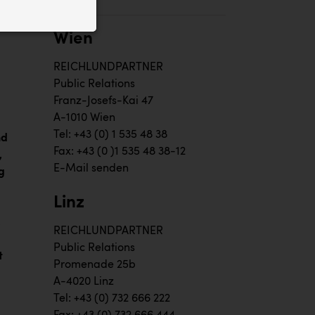
ID auf Ihrem
 der Website
Wien
REICHLUNDPARTNER
Public Relations
Franz-Josefs-Kai 47
A-1010 Wien
Tel: +43 (0) 1 535 48 38
nd
Fax: +43 (0 )1 535 48 38-12
,
E-Mail senden
g
Linz
,
REICHLUNDPARTNER
Public Relations
t
Promenade 25b
A-4020 Linz
Tel: +43 (0) 732 666 222