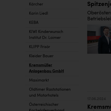
Spitzenj
Kärcher
Oberösterr
Karin Liedl
Betriebsle
KEBA
KIWI Kinderwunsch
Institut Dr. Loimer
KLIPP Frisör
Kleider Bauer
Kremsmüller
Anlagenbau GmbH
Maximarkt
Oldtimer Raststationen
und Motorhotels
17.06.2024
Österreichischer
Kremsmü
Kachelofenverband