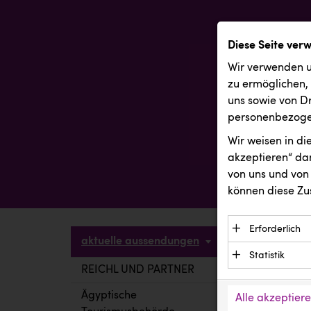
Diese Seite ver
Wir verwenden u
zu ermöglichen,
uns sowie von Dr
personenbezogen
Wir weisen in d
akzeptieren“ dam
von uns und von 
können diese Zu
Erforderlich
aktuelle aussendungen
Essenzielle C
Statistik
Funktion der 
REICHL UND PARTNER
aktuelle a
Statistik Cook
Daten und wer
verstehen, wi
Ägyptische
Alle akzeptier
Anbieter: Eigentü