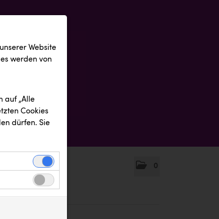
 unserer Website
ies werden von
 auf „Alle
etzten Cookies
en dürfen. Sie
0
einwandfreie
nbezogenen
n uns zu