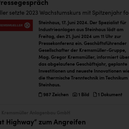
Pressegespräch
er setzte 2023 Wachstumskurs mit Spitzenjahr fo
Steinhaus, 17. Juni 2024.
Der Spezialist für
Industrieanlagen aus Steinhaus lädt am
Freitag, den 21. Juni 2024 um 11 Uhr zur
Pressekonferenz ein. Geschäftsführender
Gesellschafter der Kremsmüller-Gruppe,
Mag. Gregor Kremsmüller, informiert übe
das abgelaufene Geschäftsjahr, geplante
Investitionen und neueste Innovationen wi
die thermische Trenntechnik im Technikum
Steinhaus.
987 Zeichen
1 Bild
1 Dokument
Kremsmüller Anlagenbau GmbH
at Highway“ zum Angreifen