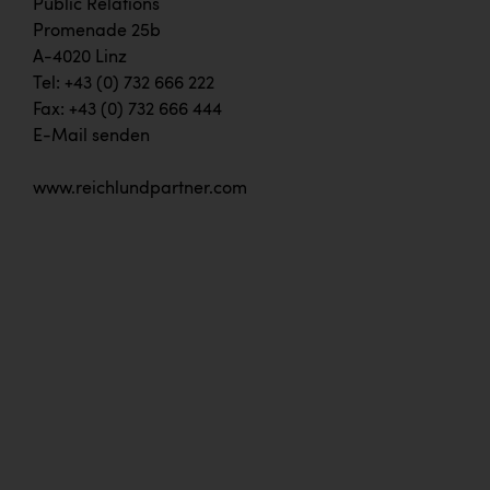
Public Relations
Doppler Gruppe
Promenade 25b
A-4020 Linz
ERLUS AG
Tel: +43 (0) 732 666 222
everfield
Fax: +43 (0) 732 666 444
E-Mail senden
Firmenradl
Fristads Austria
www.reichlundpartner.com
HIG Infomotion Group
IFE Austria GmbH
Immotech
INTERSPAR
INTERSPORT Austria
Jesolo
Jane Goodall Institute Austria