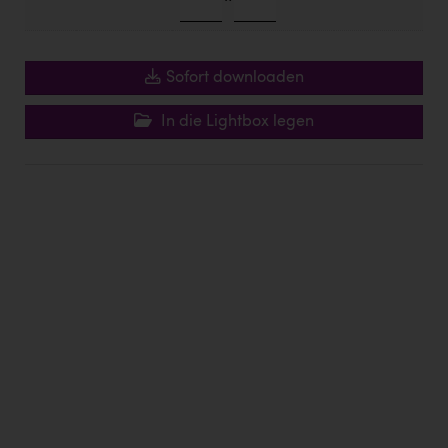
Eurogast Sinnesberger
Fristads Austria
Sofort downloaden
Gmundner Keramik
In die Lightbox legen
INTERSPORT Austria
Julius Kiennast Lebensmittelgroßhandels GmbH
Kärcher
KEBA
Kinderwunschklinik
Maximarkt
Metzeler
Michael Page
Nestlé